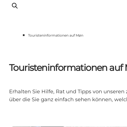
■
Touristeninformationen auf Møn
Erleben
Städte und Orte
Events
Touristeninformationen auf
Essen
Unterkunft
Reise planen
Erhalten Sie Hilfe, Rat und Tipps von unseren
über die Sie ganz einfach sehen können, welch