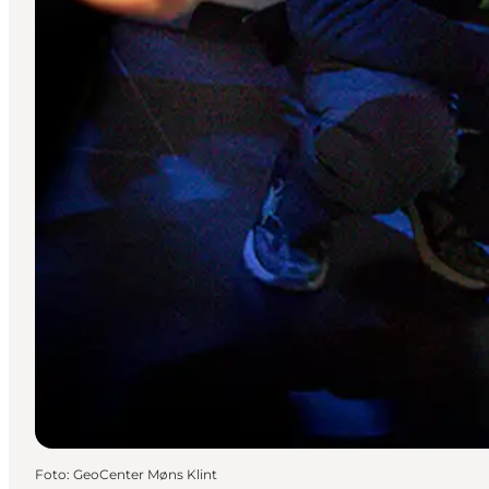
Foto
:
GeoCenter Møns Klint