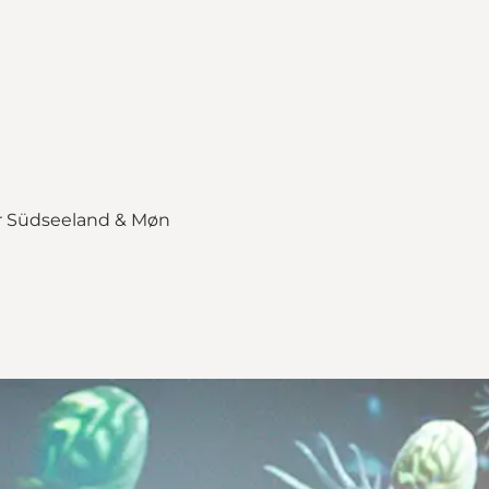
ür Südseeland & Møn
map