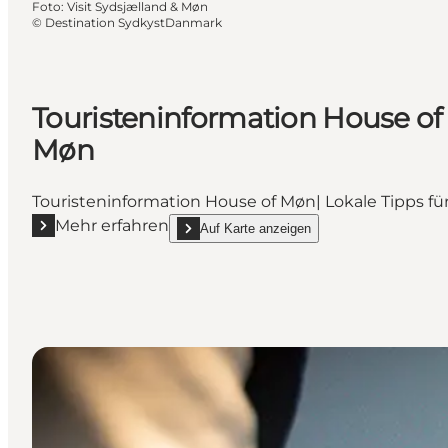
Foto
:
Visit Sydsjælland & Møn
©
Destination SydkystDanmark
Touristeninformation House of
Møn
Touristeninformation House of Møn| Lokale Tipps f
Mehr erfahren
Auf Karte anzeigen
Mehr erfahren "Touristeninformation House of Møn"
show Touristeninformation House of Møn on_