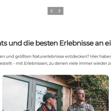
Zurück
Weiter
ts und die besten Erlebnisse an 
en und größten Naturerlebnisse entdecken? Hier habe
ellt – mit Erlebnissen, zu denen viele immer wieder 
henende
8 Top-Aktivitäten für Naturliebhaber und Adrenalinjun