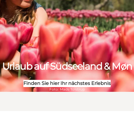
Urlaub auf Südseeland & Møn
Finden Sie hier Ihr nächstes Erlebnis
Foto
:
Mads Tolstrup