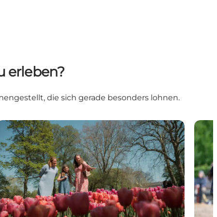
u erleben?
engestellt, die sich gerade besonders lohnen.
Dänemarks größte Tulpenfest auf Schloss Gavnø
Mittel