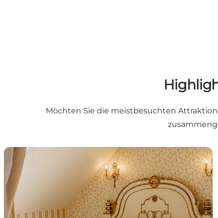
Highligh
Möchten Sie die meistbesuchten Attraktion
zusammengest
6 Übernachtungsorte für ein magisches Pärchenwoc