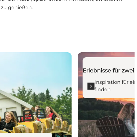
 zu genießen.
er finden
Inspiration für einen r
Erlebnisse für zwei
Inspiration für 
finden