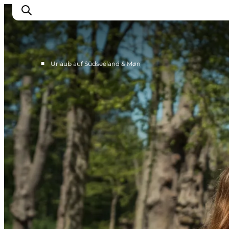
■
Urlaub auf Südseeland & Møn
Erleben
Städte und Orte
Events
Essen
Unterkunft
Reise planen