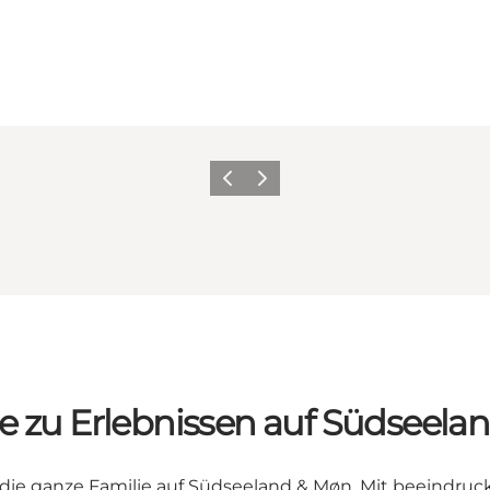
Zurück
Weiter
de zu Erlebnissen auf Südseela
r die ganze Familie auf Südseeland & Møn. Mit beeindru