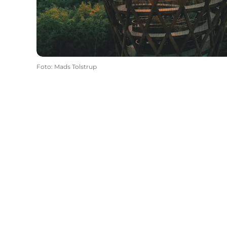
Foto
:
Mads Tolstrup