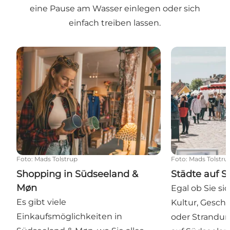
eine Pause am Wasser einlegen oder sich
einfach treiben lassen.
Shopping in Südseeland & Møn
Städte auf Sü
Foto
:
Mads Tolstrup
Foto
:
Mads Tolstru
Shopping in Südseeland &
Städte auf 
Møn
Egal ob Sie si
Es gibt viele
Kultur, Geschi
Einkaufsmöglichkeiten in
oder Strandurl