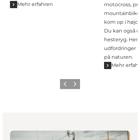
Mehr erfahren
motocross, pr
mountainbikesp
kom op i højd
Du kan også o
hesteryg. Her e
udfordringer 
på naturen.
Mehr erfah
Zurück
Weiter