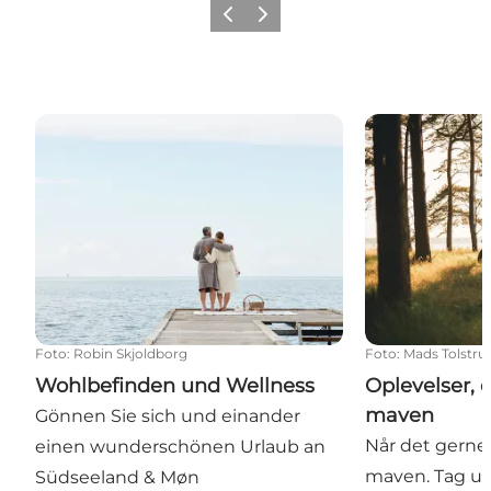
Zurück
Weiter
Wohlbefinden und Wellness
Oplevelser, de
Foto
:
Robin Skjoldborg
Foto
:
Mads Tolstru
Wohlbefinden und Wellness
Oplevelser, d
maven
Gönnen Sie sich und einander
Når det gerne 
einen wunderschönen Urlaub an
maven. Tag ud
Südseeland & Møn