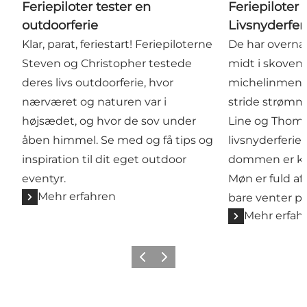
Feriepiloter tester en
Feriepiloter 
outdoorferie
Livsnyderfer
Klar, parat, feriestart! Feriepiloterne
De har overnat
Steven og Christopher testede
midt i skoven, 
deres livs outdoorferie, hvor
michelinmenu 
nærværet og naturen var i
stride strømm
højsædet, og hvor de sov under
Line og Thoma
åben himmel. Se med og få tips og
livsnyderferie
inspiration til dit eget outdoor
dommen er kla
eventyr.
Møn er fuld af
Mehr erfahren
bare venter på
Mehr erfah
Zurück
Weiter