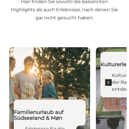
Hier finden Sie sowohl die bekannten
Highlights als auch Erlebnisse, nach denen Sie
gar nicht gesucht haben.
Erlebnisse für die ganze Familie entdecken
Kulturerlebni
Kulturerleb
Kulture
der Re
entdec
Familienurlaub auf
Südseeland & Møn
Erlebnisse für die