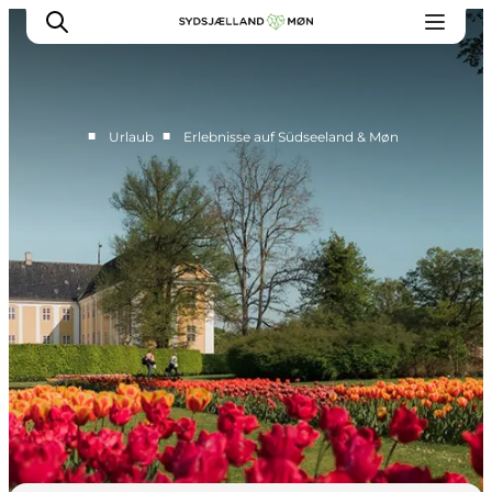
■
■
Urlaub
Erlebnisse auf Südseeland & Møn
Erleben
Städte und Orte
Events
Essen
Unterkunft
Reise planen