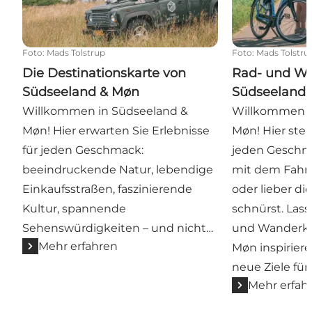
Foto
:
Mads Tolstrup
Foto
:
Mads Tolstru
Die Destinationskarte von
Rad- und W
Südseeland & Møn
Südseeland
Willkommen in Südseeland &
Willkommen i
Møn! Hier erwarten Sie Erlebnisse
Møn! Hier steh
für jeden Geschmack:
jeden Geschma
beeindruckende Natur, lebendige
mit dem Fahrr
Einkaufsstraßen, faszinierende
oder lieber d
Kultur, spannende
schnürst. Lass
Sehenswürdigkeiten – und nicht…
und Wanderka
Mehr erfahren
Møn inspirier
neue Ziele für
Mehr erfah