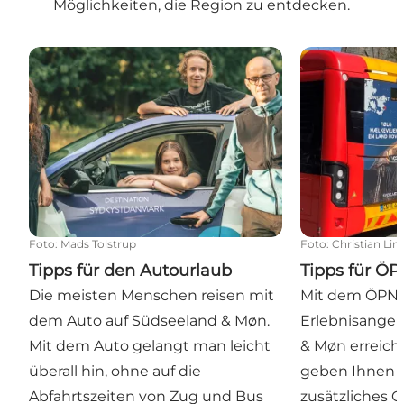
Möglichkeiten, die Region zu entdecken.
Tipps für den Autourlaub
Tipps für ÖPN
Foto
:
Mads Tolstrup
Foto
:
Christian Li
Tipps für den Autourlaub
Tipps für Ö
Die meisten Menschen reisen mit
Mit dem ÖPNV 
dem Auto auf Südseeland & Møn.
Erlebnisangeb
Mit dem Auto gelangt man leicht
& Møn erreich
überall hin, ohne auf die
geben Ihnen di
Abfahrtszeiten von Zug und Bus
zusätzliches G