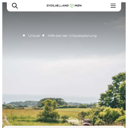
■
■
Urlaub
Hilfe bei der Urlaubsplanung
Erleben
Städte und Orte
Events
Essen
Unterkunft
Reise planen