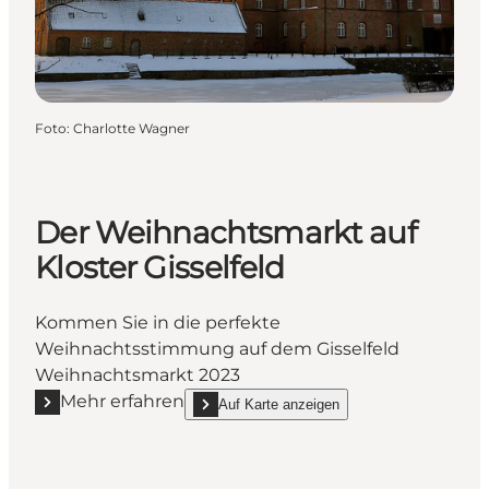
Foto
:
Charlotte Wagner
Der Weihnachtsmarkt auf
Kloster Gisselfeld
Kommen Sie in die perfekte
Weihnachtsstimmung auf dem Gisselfeld
Weihnachtsmarkt 2023
Mehr erfahren
Auf Karte anzeigen
Mehr erfahren "Der Weihnachtsmarkt auf Kloster Gis
show Der Weihnachtsmarkt auf Kloster Gissel