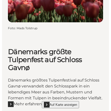
Foto
:
Mads Tolstrup
Dänemarks größte
Tulpenfest auf Schloss
Gavnø
Dänemarks größtes Tulpenfestival auf Schloss
Gavnø verwandelt den Schlosspark in ein
lebendiges Meer aus Farben, Mustern und
Formen mit Tulpen in beeindruckender Vielfalt.
Mehr erfahren
Auf Karte anzeigen
Mehr erfahren "Dänemarks größte Tulpenfest auf S
show Dänemarks größte Tulpenfest auf Schl