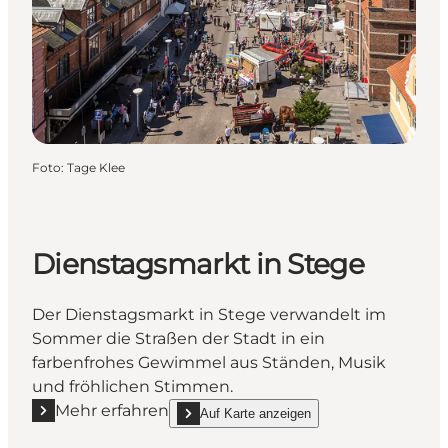
Foto
:
Tage Klee
Dienstagsmarkt in Stege
Der Dienstagsmarkt in Stege verwandelt im
Sommer die Straßen der Stadt in ein
farbenfrohes Gewimmel aus Ständen, Musik
und fröhlichen Stimmen.
Mehr erfahren
Auf Karte anzeigen
Mehr erfahren "Dienstagsmarkt in Stege"
show Dienstagsmarkt in Stege on_map