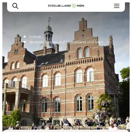
■
Urlaub
■
Veranstaltungen auf Südseeland und Møn
Erleben
Städte und Orte
Events
Essen
Unterkunft
Reise planen