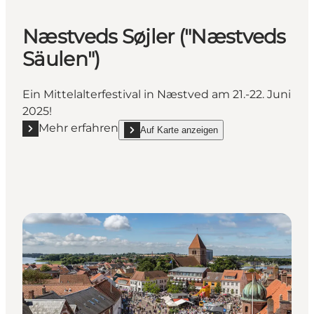
Næstveds Søjler ("Næstveds
Säulen")
Ein Mittelalterfestival in Næstved am 21.-22. Juni
2025!
Mehr erfahren
Auf Karte anzeigen
Mehr erfahren "Næstveds Søjler ("Næstveds Säulen"
show Næstveds Søjler ("Næstveds Säulen") 