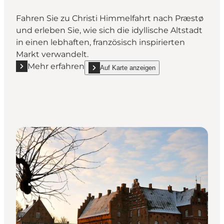
Fahren Sie zu Christi Himmelfahrt nach Præstø
und erleben Sie, wie sich die idyllische Altstadt
in einen lebhaften, französisch inspirierten
Markt verwandelt.
Mehr erfahren
Auf Karte anzeigen
Mehr erfahren "Französischer Frühling in Præstø"
show Französischer Frühling in Præstø on_ma