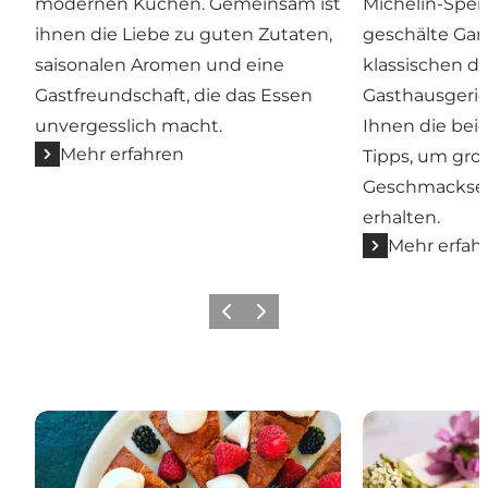
modernen Küchen. Gemeinsam ist
Michelin-Spei
ihnen die Liebe zu guten Zutaten,
geschälte Garn
saisonalen Aromen und eine
klassischen d
Gastfreundschaft, die das Essen
Gasthausgeric
unvergesslich macht.
Ihnen die bei
Mehr erfahren
Tipps, um gro
Geschmackser
erhalten.
Mehr erfah
Zurück
Weiter
Familienfreundliche Restaurants
Empfohlene Re