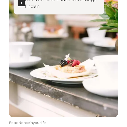
finden
Foto
:
4onceinyourlife