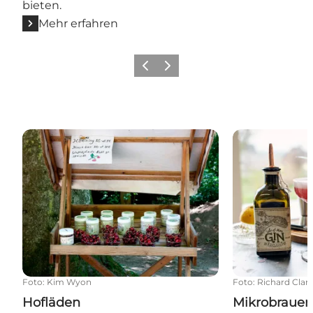
bieten.
Mehr erfahren
Zurück
Weiter
Hofläden
Mikrobrauere
Foto
:
Kim Wyon
Foto
:
Richard Clar
Hofläden
Mikrobrauer