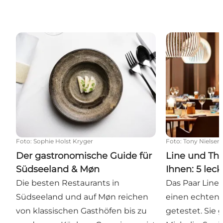
Der gastronomische Guide für Südseeland & Møn
Line und Thom
Foto
:
Sophie Holst Kryger
Foto
:
Tony Nielsen
Der gastronomische Guide für
Line und Th
Südseeland & Møn
Ihnen: 5 lec
Die besten Restaurants in
Das Paar Line
Südseeland und auf Møn reichen
einen echten 
von klassischen Gasthöfen bis zu
getestet. Sie 