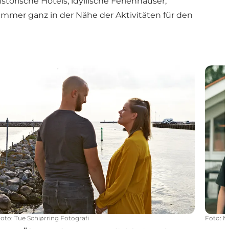
orische Hotels, idyllische Ferienhäuser,
immer ganz in der Nähe der Aktivitäten für den
wochenende
Gute Übernachtungsmöglichkeiten für Paare
Gute 
Foto
:
Tue Schiørring Fotografi
Foto
:
M