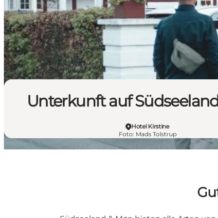
Unterkunft auf Südseelan
Hotel Kirstine
Foto
:
Mads Tolstrup
Gu