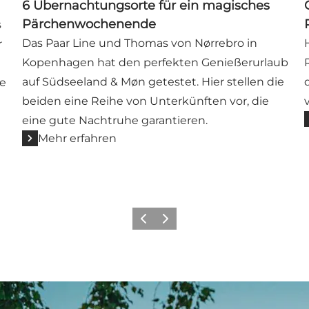
6 Übernachtungsorte für ein magisches
Pärchenwochenende
s
Das Paar Line und Thomas von Nørrebro in
r
Kopenhagen hat den perfekten Genießerurlaub
auf Südseeland & Møn getestet. Hier stellen die
ie
beiden eine Reihe von Unterkünften vor, die
eine gute Nachtruhe garantieren.
Mehr erfahren
Zurück
Weiter