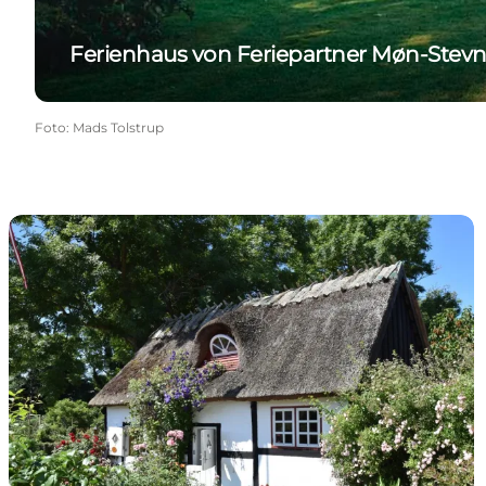
Ferienhaus von Feriepartner Møn-Stevn
Foto
:
Mads Tolstrup
Bed & Breakfast auf Südseeland & Møn