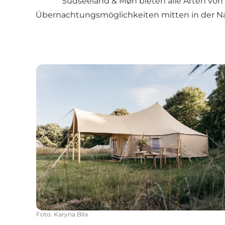
Südseeland & Møn bieten alle Arten von 
Übernachtungsmöglichkeiten mitten in der Natu
Unique Getaways
Foto
:
Karyna Bila