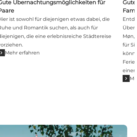
Gute Übernachtungsmöglichkeiten für
Gute
Paare
Fami
Hier ist sowohl für diejenigen etwas dabei, die
Entde
Ruhe und Romantik suchen, als auch für
Übern
diejenigen, die eine erlebnisreiche Städtereise
Møn, 
vorziehen.
für Si
Mehr erfahren
könnt
Ferie
einem
Me