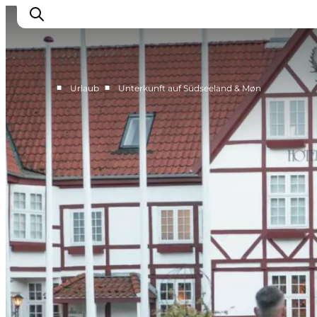
■
■
Urlaub
Unterkunft auf Südseeland & Møn
Erleben
Städte und Orte
Events
Essen
Unterkunft
Reise planen