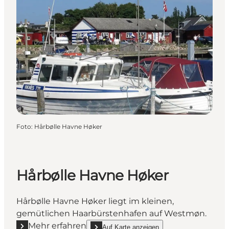
Foto
:
Hårbølle Havne Høker
Hårbølle Havne Høker
Hårbølle Havne Høker liegt im kleinen,
gemütlichen Haarbürstenhafen auf Westmøn.
Mehr erfahren
Auf Karte anzeigen