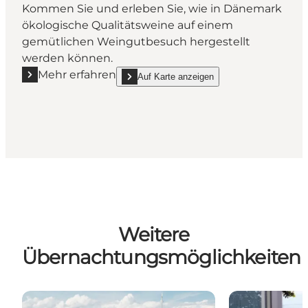
Kommen Sie und erleben Sie, wie in Dänemark
ökologische Qualitätsweine auf einem
gemütlichen Weingutbesuch hergestellt
werden können.
Mehr erfahren
Auf Karte anzeigen
Mehr erfahren "Weinberg Vesterhave"
show Weinberg Vesterhave on_map
Weitere
Übernachtungsmöglichkeiten
Camping auf Südseeland & Møn
Hotels und Ga