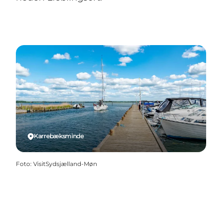
Karrebæksminde
Foto
:
VisitSydsjælland-Møn