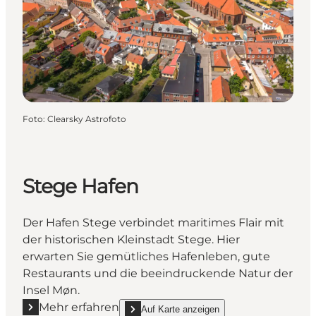
Foto
:
Clearsky Astrofoto
Stege Hafen
Der Hafen Stege verbindet maritimes Flair mit
der historischen Kleinstadt Stege. Hier
erwarten Sie gemütliches Hafenleben, gute
Restaurants und die beeindruckende Natur der
Insel Møn.
Mehr erfahren
Auf Karte anzeigen
Mehr erfahren "Stege Hafen"
show Stege Hafen on_map