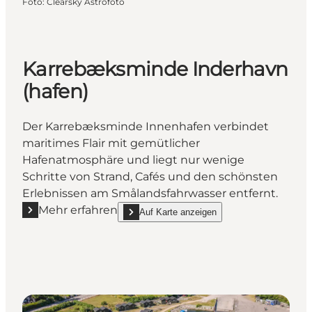
Foto
:
Clearsky Astrofoto
Karrebæksminde Inderhavn
(hafen)
Der Karrebæksminde Innenhafen verbindet
maritimes Flair mit gemütlicher
Hafenatmosphäre und liegt nur wenige
Schritte von Strand, Cafés und den schönsten
Erlebnissen am Smålandsfahrwasser entfernt.
Mehr erfahren
Auf Karte anzeigen
Mehr erfahren "Karrebæksminde Inderhavn (hafen)"
show Karrebæksminde Inderhavn (hafen) on_