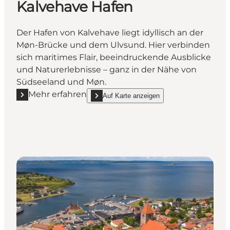
Kalvehave Hafen
Der Hafen von Kalvehave liegt idyllisch an der
Møn-Brücke und dem Ulvsund. Hier verbinden
sich maritimes Flair, beeindruckende Ausblicke
und Naturerlebnisse – ganz in der Nähe von
Südseeland und Møn.
Mehr erfahren
Auf Karte anzeigen
Mehr erfahren "Kalvehave Hafen"
show Kalvehave Hafen on_map