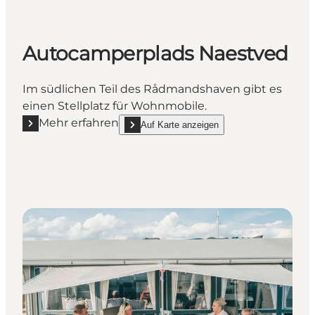
Autocamperplads Naestved
Im südlichen Teil des Rådmandshaven gibt es
einen Stellplatz für Wohnmobile.
Mehr erfahren
Auf Karte anzeigen
Mehr erfahren "Autocamperplads Naestved"
show Autocamperplads Naestved on_map