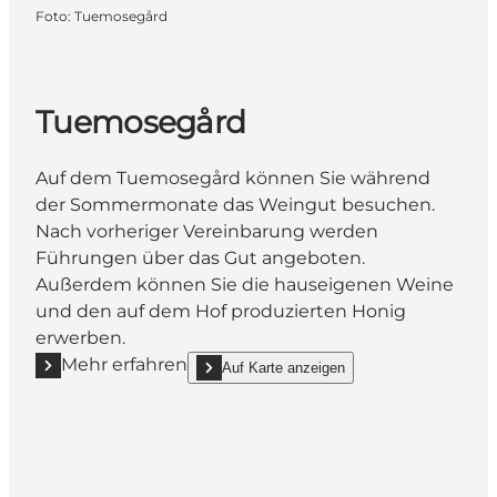
Foto
:
Tuemosegård
Tuemosegård
Auf dem Tuemosegård können Sie während
der Sommermonate das Weingut besuchen.
Nach vorheriger Vereinbarung werden
Führungen über das Gut angeboten.
Außerdem können Sie die hauseigenen Weine
und den auf dem Hof produzierten Honig
erwerben.
Mehr erfahren
Auf Karte anzeigen
Mehr erfahren "Tuemosegård"
show Tuemosegård on_map