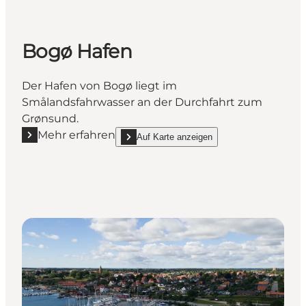
Bogø Hafen
Der Hafen von Bogø liegt im
Smålandsfahrwasser an der Durchfahrt zum
Grønsund.
Mehr erfahren
Auf Karte anzeigen
Mehr erfahren "Bogø Hafen"
show Bogø Hafen on_map