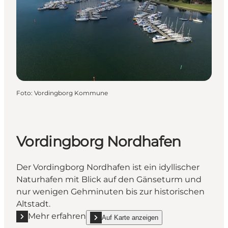
Foto
:
Vordingborg Kommune
Vordingborg Nordhafen
Der Vordingborg Nordhafen ist ein idyllischer
Naturhafen mit Blick auf den Gänseturm und
nur wenigen Gehminuten bis zur historischen
Altstadt.
Mehr erfahren
Auf Karte anzeigen
Mehr erfahren "Vordingborg Nordhafen"
show Vordingborg Nordhafen on_map