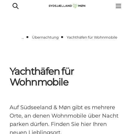
■
■
…
Übernachtung
Yachthäfen für Wohnmobile
Erleben
Städte und Orte
Events
Yachthäfen für
Essen
Wohnmobile
Unterkunft
Reise planen
Auf Südseeland & Møn gibt es mehrere
Orte, an denen Wohnmobile über Nacht
parken dürfen. Finden Sie hier Ihren
neuen Lieblingsort.