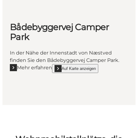
Bådebyggervej Camper
Park
In der Nähe der Innenstadt von Næstved
finden Sie den Bådebyggervej Camper Park.
Mehr erfahren
Auf Karte anzeigen
Mehr erfahren "Bådebyggervej Camper Park"
show Bådebyggervej Camper Park on_map