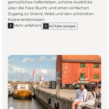
gemütliches Hafenleben, schöne Ausblicke
über die Faxe Bucht und einen einfachen
Zugang zu Strand, Wald und den schönsten
Küstenerlebnissen.
Mehr erfahren
Auf Karte anzeigen
Mehr erfahren "Faxe Ladeplads Yachthafen"
show Faxe Ladeplads Yachthafen on_map