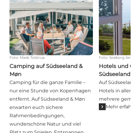
Foto
:
Mads Tolstrup
Foto
:
Soeborg Jens
Camping auf Südseeland &
Hotels und G
Møn
Südseeland
Camping für die ganze Familie –
Auf Südseelan
nur eine Stunde von Kopenhagen
Hotels in alle
entfernt. Auf Südseeland & Møn
mehrere gemü
Mehr erfah
erwarten euch sichere
Rahmenbedingungen,
wunderschöne Natur und viel
Platz zum Spielen, Entspannen