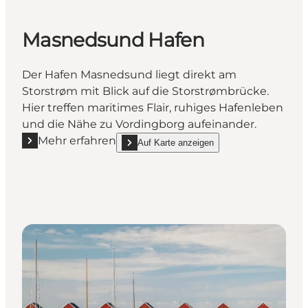
Masnedsund Hafen
Der Hafen Masnedsund liegt direkt am
Storstrøm mit Blick auf die Storstrømbrücke.
Hier treffen maritimes Flair, ruhiges Hafenleben
und die Nähe zu Vordingborg aufeinander.
Mehr erfahren
Auf Karte anzeigen
Mehr erfahren "Masnedsund Hafen"
show Masnedsund Hafen on_map