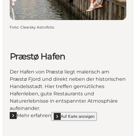
Foto
:
Clearsky Astrofoto
Præstø Hafen
Der Hafen von Præstø liegt malerisch am
Præstø Fjord und direkt neben der historischen
Handelsstadt. Hier treffen gemütliches
Hafenleben, gute Restaurants und
Naturerlebnisse in entspannter Atmosphäre
aufeinander.
Mehr erfahren
Auf Karte anzeigen
Mehr erfahren "Præstø Hafen"
show Præstø Hafen on_map