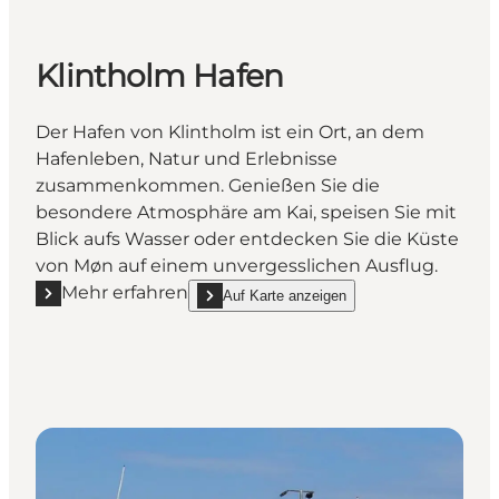
Klintholm Hafen
Der Hafen von Klintholm ist ein Ort, an dem
Hafenleben, Natur und Erlebnisse
zusammenkommen. Genießen Sie die
besondere Atmosphäre am Kai, speisen Sie mit
Blick aufs Wasser oder entdecken Sie die Küste
von Møn auf einem unvergesslichen Ausflug.
Mehr erfahren
Auf Karte anzeigen
Mehr erfahren "Klintholm Hafen"
show Klintholm Hafen on_map