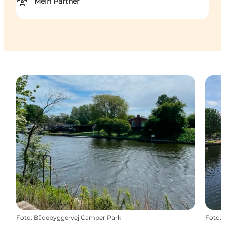
Mein Partner
Foto
:
Bådebyggervej Camper Park
Foto
: