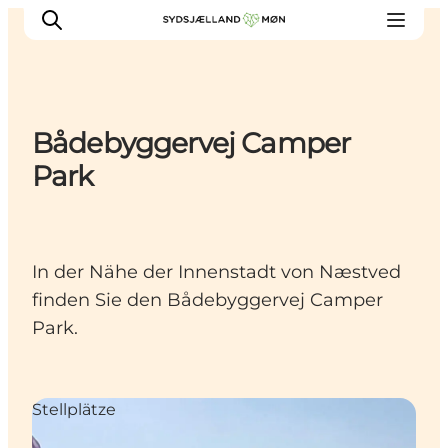
Bådebyggervej Camper
Erleben
Park
Städte und Orte
Events
Essen
In der Nähe der Innenstadt von Næstved
Unterkunft
finden Sie den Bådebyggervej Camper
Reise planen
Park.
Stellplätze