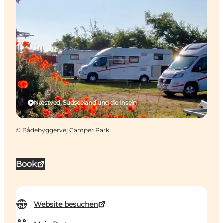
Næstved, Südseeland und die Inseln
©
Bådebyggervej Camper Park
Book
Website besuchen