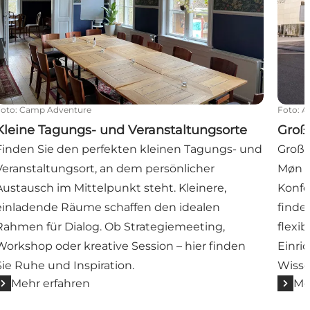
Foto
:
Camp Adventure
Foto
:
A
Kleine Tagungs- und Veranstaltungsorte
Groß
Finden Sie den perfekten kleinen Tagungs- und
Große
Veranstaltungsort, an dem persönlicher
Møn s
Austausch im Mittelpunkt steht. Kleinere,
Konfe
einladende Räume schaffen den idealen
finde
Rahmen für Dialog. Ob Strategiemeeting,
flexi
Workshop oder kreative Session – hier finden
Einri
Sie Ruhe und Inspiration.
Wisse
Mehr erfahren
Me