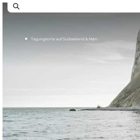
■
Tagungsorte auf Südseeland & Møn
Historische Tagungsorte
Malerische Tagungsorte
Kleine Tagungs- und Veranstaltungsorte
Große Veranstaltungsorte
Teambuilding