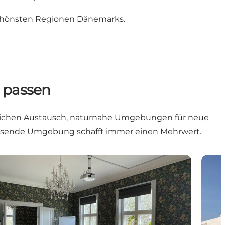
 schönsten Regionen Dänemarks.
n passen
sönlichen Austausch, naturnahe Umgebungen für neue
 passende Umgebung schafft immer einen Mehrwert.
Kleine Tagungs- und Veranstaltungsorte
Große