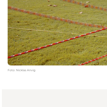
Foto
:
Nicklas Anvig