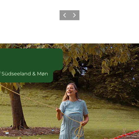
Zurück
Weiter
eeland & Møn
f Südseeland & Møn