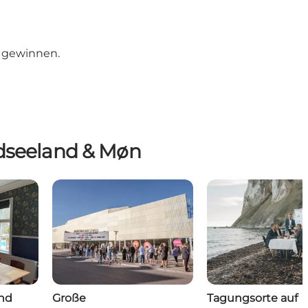
u gewinnen.
üdseeland & Møn
und
Große
Tagungsorte auf