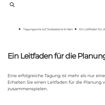
■
■
Tagungsorte auf Südseeland & Møn
Ein Leitfaden für
Historische Tagungsorte
Malerische Tagungsorte
Kleine Tagungs- und Veranstaltungsorte
Ein Leitfaden für die Planu
Große Veranstaltungsorte
Teambuilding
Eine erfolgreiche Tagung ist mehr als nur ein
Erhalten Sie einen Leitfaden für die Planu
zusammenspielen.