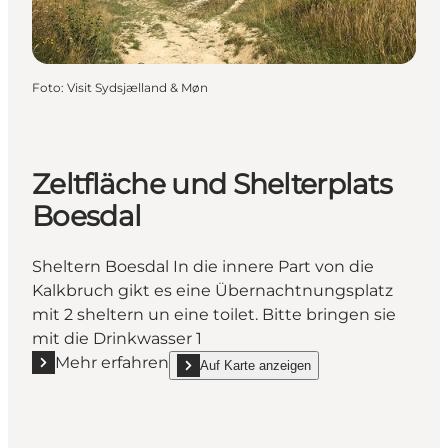
Foto
:
Visit Sydsjælland & Møn
Zeltfläche und Shelterplats
Boesdal
Sheltern Boesdal In die innere Part von die
Kalkbruch gikt es eine Übernachtnungsplatz
mit 2 sheltern un eine toilet. Bitte bringen sie
mit die Drinkwasser 1
Mehr erfahren
Auf Karte anzeigen
Mehr erfahren "Zeltfläche und Shelterplats Boesdal"
show Zeltfläche und Shelterplats Boesdal on_