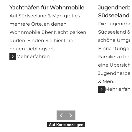
Yachthäfen für Wohnmobile
Jugendherbe
Südseeland
Auf Südseeland & Møn gibt es
Die Jugendhe
mehrere Orte, an denen
Südseeland &
Wohnmobile über Nacht parken
schöne Umge
dürfen. Finden Sie hier Ihren
Einrichtungen
neuen Lieblingsort.
Mehr erfahren
Familie zu bie
eine Übersich
Jugendherber
& Møn.
Mehr erfah
Zurück
Weiter
Auf Karte anzeigen