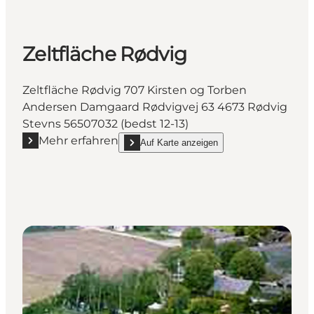
Zeltfläche Rødvig
Zeltfläche Rødvig 707 Kirsten og Torben
Andersen Damgaard Rødvigvej 63 4673 Rødvig
Stevns 56507032 (bedst 12-13)
Mehr erfahren
Auf Karte anzeigen
Mehr erfahren "Zeltfläche Rødvig"
show Zeltfläche Rødvig on_map