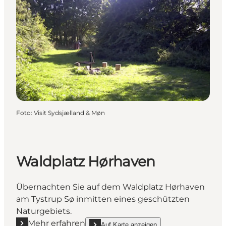
Foto
:
Visit Sydsjælland & Møn
Waldplatz Hørhaven
Übernachten Sie auf dem Waldplatz Hørhaven
am Tystrup Sø inmitten eines geschützten
Naturgebiets.
Mehr erfahren
Auf Karte anzeigen