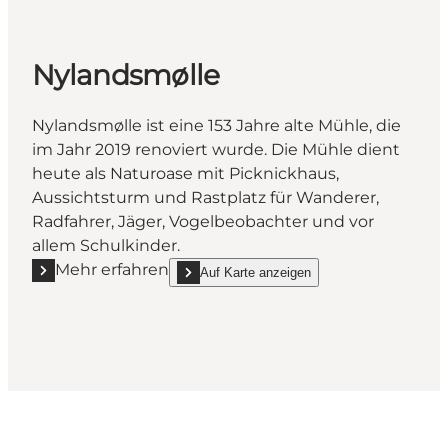
Nylandsmølle
Nylandsmølle ist eine 153 Jahre alte Mühle, die
im Jahr 2019 renoviert wurde. Die Mühle dient
heute als Naturoase mit Picknickhaus,
Aussichtsturm und Rastplatz für Wanderer,
Radfahrer, Jäger, Vogelbeobachter und vor
allem Schulkinder.
Mehr erfahren
Auf Karte anzeigen
Mehr erfahren "Nylandsmølle"
show Nylandsmølle on_map