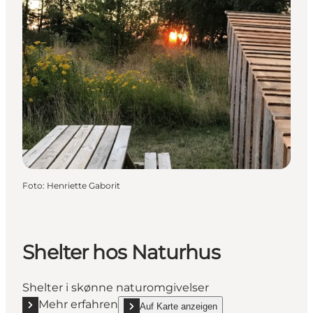
Foto
:
Henriette Gaborit
Shelter hos Naturhus
Shelter i skønne naturomgivelser
Mehr erfahren
Auf Karte anzeigen
Mehr erfahren "Shelter hos Naturhus"
show Shelter hos Naturhus on_map