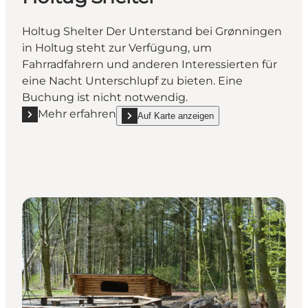
Holtug Shelter Der Unterstand bei Grønningen
in Holtug steht zur Verfügung, um
Fahrradfahrern und anderen Interessierten für
eine Nacht Unterschlupf zu bieten. Eine
Buchung ist nicht notwendig.
Mehr erfahren
Auf Karte anzeigen
Mehr erfahren "Holtug Shelter"
show Holtug Shelter on_map