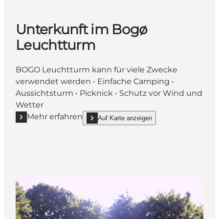
Unterkunft im Bogø
Leuchtturm
BOGO Leuchtturm kann für viele Zwecke
verwendet werden • Einfache Camping •
Aussichtsturm • Picknick • Schutz vor Wind und
Wetter
Mehr erfahren
Auf Karte anzeigen
Mehr erfahren "Unterkunft im Bogø Leuchtturm"
show Unterkunft im Bogø Leuchtturm on_map