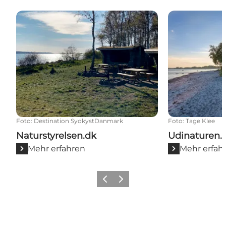
Naturstyrelsen.dk
Udinaturen.d
Foto
:
Destination SydkystDanmark
Foto
:
Tage Klee
Naturstyrelsen.dk
Udinaturen.
Mehr erfahren
Mehr erfah
Zurück
Weiter