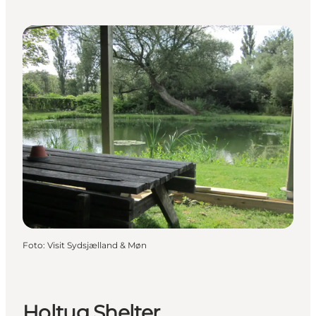
Foto
:
Visit Sydsjælland & Møn
Holtug Shelter