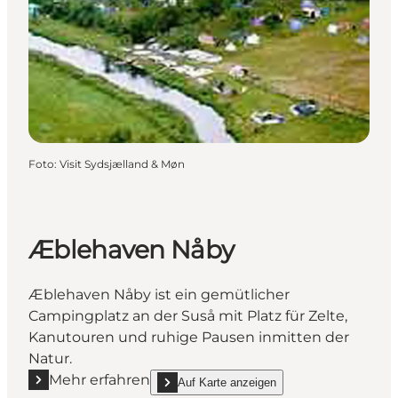
Foto
:
Visit Sydsjælland & Møn
Æblehaven Nåby
Æblehaven Nåby ist ein gemütlicher
Campingplatz an der Suså mit Platz für Zelte,
Kanutouren und ruhige Pausen inmitten der
Natur.
Mehr erfahren
Auf Karte anzeigen
Mehr erfahren "Æblehaven Nåby"
show Æblehaven Nåby on_map