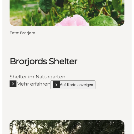
Foto
:
Brorjord
Brorjords Shelter
Shelter im Naturgarten
Mehr erfahren
Auf Karte anzeigen
Mehr erfahren "Brorjords Shelter"
show Brorjords Shelter on_map