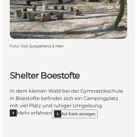
Foto
:
Visit Sydsjælland & Møn
Shelter Boestofte
In dem kleinen Wald bei der Gymnastikschule
in Boestofte befindet sich ein Campingplatz
mit viel Platz und ruhiger Umgebung.
Mehr erfahren
Auf Karte anzeigen
Mehr erfahren "Shelter Boestofte"
show Shelter Boestofte on_map