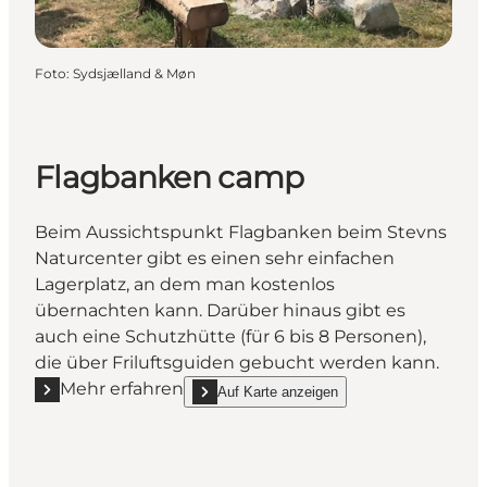
Foto
:
Sydsjælland & Møn
Flagbanken camp
Beim Aussichtspunkt Flagbanken beim Stevns
Naturcenter gibt es einen sehr einfachen
Lagerplatz, an dem man kostenlos
übernachten kann. Darüber hinaus gibt es
auch eine Schutzhütte (für 6 bis 8 Personen),
die über Friluftsguiden gebucht werden kann.
Mehr erfahren
Auf Karte anzeigen
Mehr erfahren "Flagbanken camp"
show Flagbanken camp on_map