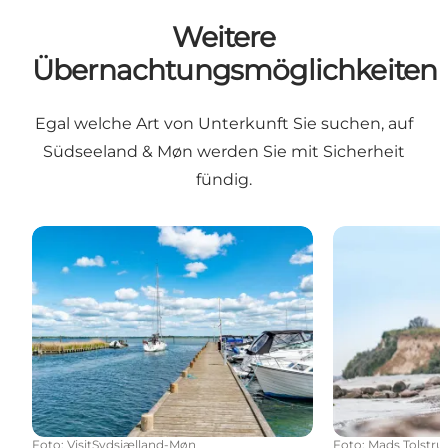
Weitere
Übernachtungsmöglichkeiten
Egal welche Art von Unterkunft Sie suchen, auf
Südseeland & Møn werden Sie mit Sicherheit
fündig.
Yachthäfen für Wohnmobile
Jugendherber
Foto
:
VisitSydsjælland-Møn
Foto
:
Mads Tolstru