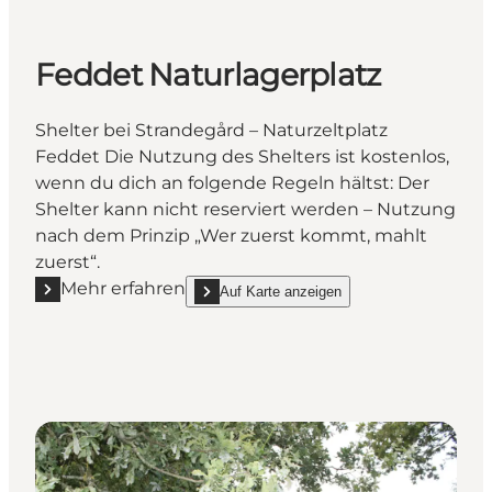
Feddet Naturlagerplatz
Shelter bei Strandegård – Naturzeltplatz
Feddet Die Nutzung des Shelters ist kostenlos,
wenn du dich an folgende Regeln hältst: Der
Shelter kann nicht reserviert werden – Nutzung
nach dem Prinzip „Wer zuerst kommt, mahlt
zuerst“.
Mehr erfahren
Auf Karte anzeigen
Mehr erfahren "Feddet Naturlagerplatz"
show Feddet Naturlagerplatz on_map