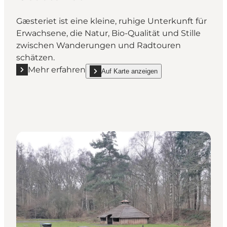
Gæsteriet ist eine kleine, ruhige Unterkunft für
Erwachsene, die Natur, Bio-Qualität und Stille
zwischen Wanderungen und Radtouren
schätzen.
Mehr erfahren
Auf Karte anzeigen
Mehr erfahren "Gæsteriet"
show Gæsteriet on_map