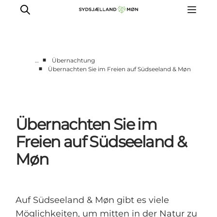
■
…
Übernachtung
■
Übernachten Sie im Freien auf Südseeland & Møn
Erleben
Städte und Orte
Events
Übernachten Sie im
Essen
Unterkunft
Freien auf Südseeland &
Reise planen
Møn
Auf Südseeland & Møn gibt es viele
Möglichkeiten, um mitten in der Natur zu