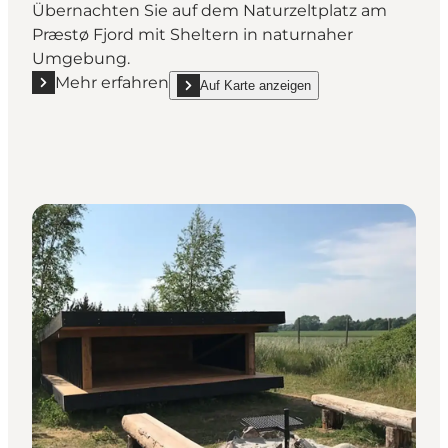
Übernachten Sie auf dem Naturzeltplatz am
Præstø Fjord mit Sheltern in naturnaher
Umgebung.
Mehr erfahren
Auf Karte anzeigen
Mehr erfahren "Feddet Strand Resort Naturlejrplads
show Feddet Strand Resort Naturlejrplads - N