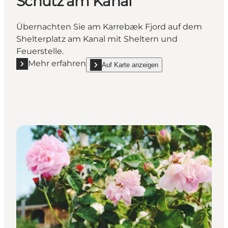
Schutz am Kanal
Übernachten Sie am Karrebæk Fjord auf dem
Shelterplatz am Kanal mit Sheltern und
Feuerstelle.
Mehr erfahren
Auf Karte anzeigen
Mehr erfahren "Schutz am Kanal"
show Schutz am Kanal on_map