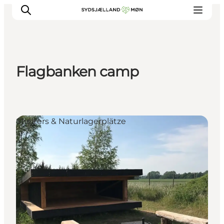
Flagbanken camp
Erleben
Städte und Orte
Events
Shelters & Naturlagerplätze
Essen
Unterkunft
Reise planen