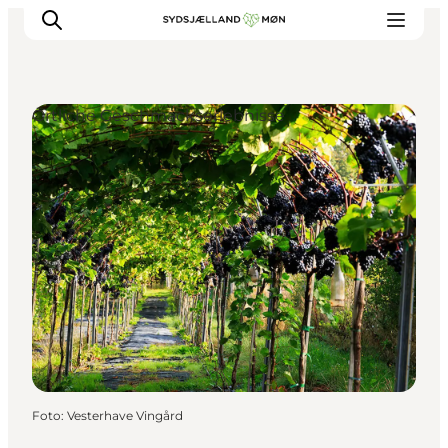
Örtliche Geschmackserlebnisse
Erleben
Städte und Orte
Events
Essen
Unterkunft
Reise planen
Foto
:
Vesterhave Vingård