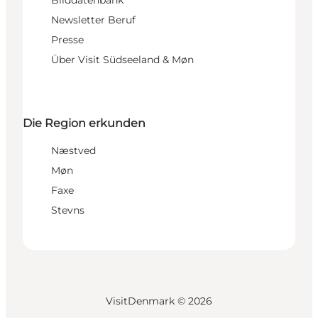
Bilddatenbank
Newsletter Beruf
Presse
Über Visit Südseeland & Møn
Die Region erkunden
Næstved
Møn
Faxe
Stevns
VisitDenmark ©
2026