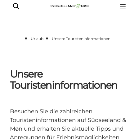
■
■
Urlaub
Unsere Touristeninformationen
Erleben
Städte und Orte
Events
Unsere
Essen
Touristeninformationen
Unterkunft
Reise planen
Besuchen Sie die zahlreichen
Touristeninformationen auf Südseeland &
Møn und erhalten Sie aktuelle Tipps und
Anregungen für Erlebnismöglichkeiten