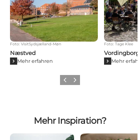
Foto
:
VisitSydsjælland-Møn
Foto
:
Tage Klee
Næstved
Vordingborg
Mehr erfahren
Mehr erfah
Zurück
Weiter
Mehr Inspiration?