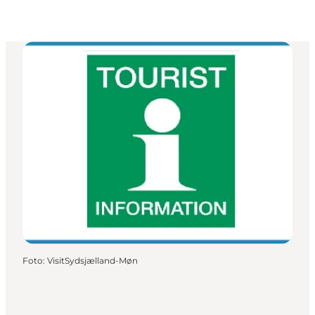
Foto
:
VisitSydsjælland-Møn