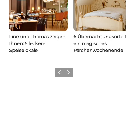
Line und Thomas zeigen
6 Übernachtungsorte f
Ihnen: 5 leckere
ein magisches
Speiselokale
Pärchenwochenende
Zurück
Weiter
Share your wonders