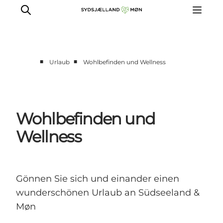
■
■
Urlaub
Wohlbefinden und Wellness
Erleben
Städte und Orte
Events
Wohlbefinden und
Essen
Wellness
Unterkunft
Reise planen
Gönnen Sie sich und einander einen
wunderschönen Urlaub an Südseeland &
Møn