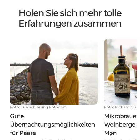
Holen Sie sich mehr tolle
Erfahrungen zusammen
Gute Übernachtungsmöglichkeiten für Paare
Mikrobrauere
Foto
:
Tue Schiørring Fotografi
Foto
:
Richard Clar
Gute
Mikrobrauer
Übernachtungsmöglichkeiten
Weinberge a
für Paare
Møn