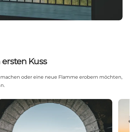
 ersten Kuss
rag machen oder eine neue Flamme erobern möchten,
n.
Højerup Alte Kirche
Der 