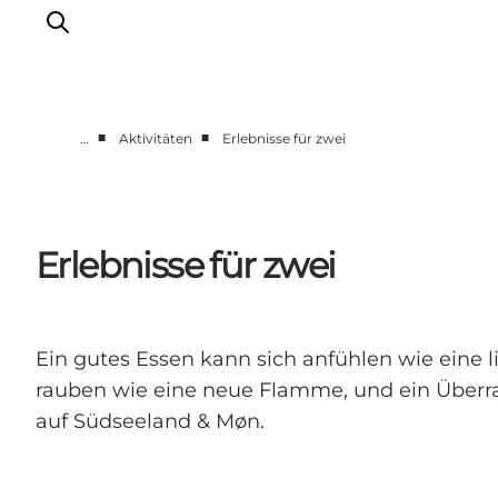
■
■
…
Aktivitäten
Erlebnisse für zwei
Erleben
Städte und Orte
Events
Erlebnisse für zwei
Essen
Unterkunft
Reise planen
Ein gutes Essen kann sich anfühlen wie eine
rauben wie eine neue Flamme, und ein Überra
auf Südseeland & Møn.