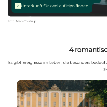
Unterkunft für zwei auf Møn finden
Foto
:
Mads Tolstrup
4 romantisc
Es gibt Ereignisse im Leben, die besonders bedeu
z
Schloss Gavnø