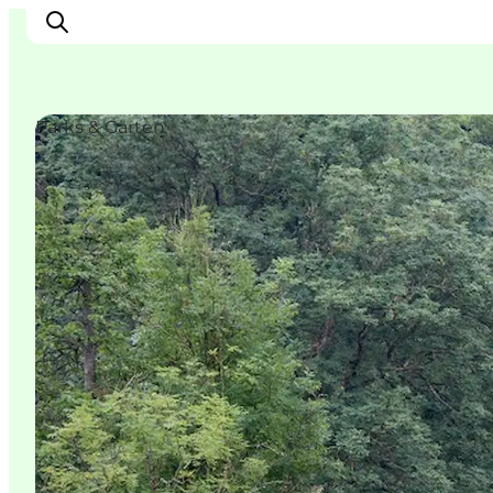
Parks & Gärten
Erleben
Städte und Orte
Events
Essen
Unterkunft
Reise planen