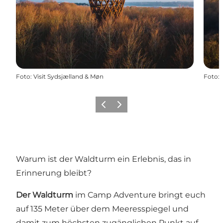
Foto
:
Visit Sydsjælland & Møn
Foto
:
Zurück
Weiter
Warum ist der Waldturm ein Erlebnis, das in
Erinnerung bleibt?
Der Waldturm
im Camp Adventure bringt euch
auf 135 Meter über dem Meeresspiegel und
damit zum höchsten zugänglichen Punkt auf