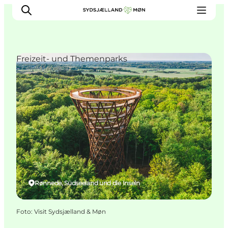
Freizeit- und Themenparks
Erleben
Städte und Orte
Events
Essen
Unterkunft
Reise planen
Rønnede, Südseeland und die Inseln
Foto
:
Visit Sydsjælland & Møn