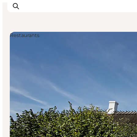
Restaurants
Erleben
Städte und Orte
Events
Essen
Unterkunft
Reise planen