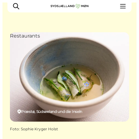
Restaurants
Erleben
Städte und Orte
Events
Essen
Unterkunft
Reise planen
Præstø, Südseeland und die Inseln
Foto
:
Sophie Kryger Holst