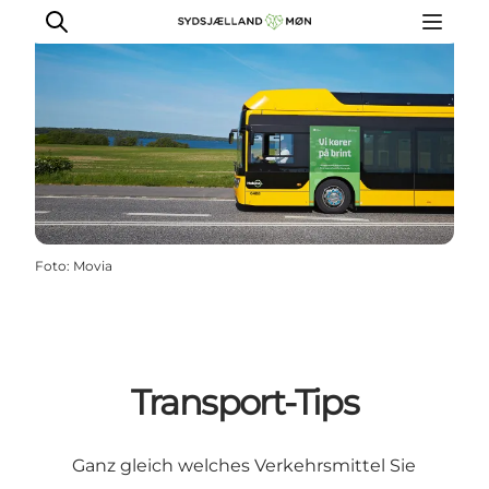
Erleben
Städte und Orte
Events
Foto
:
Movia
Essen
Unterkunft
Reise planen
Transport-Tips
Ganz gleich welches Verkehrsmittel Sie