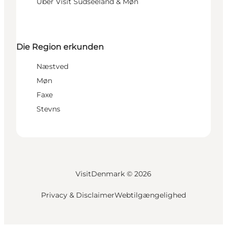
Über Visit Südseeland & Møn
Die Region erkunden
Næstved
Møn
Faxe
Stevns
VisitDenmark ©
2026
Privacy & Disclaimer
Webtilgængelighed