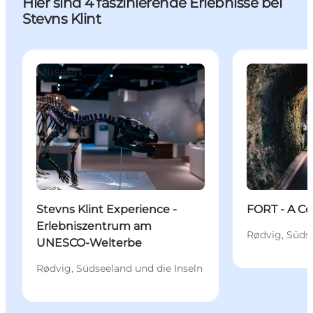
Hier sind 4 faszinierende Erlebnisse bei
Stevns Klint
Stevns Klint Experience - Erlebniszentrum am UN
FORT - A Cold
Museen
Museen
Stevns Klint Experience -
FORT - A Co
Erlebniszentrum am
Rødvig, Südse
UNESCO-Welterbe
Rødvig, Südseeland und die Inseln