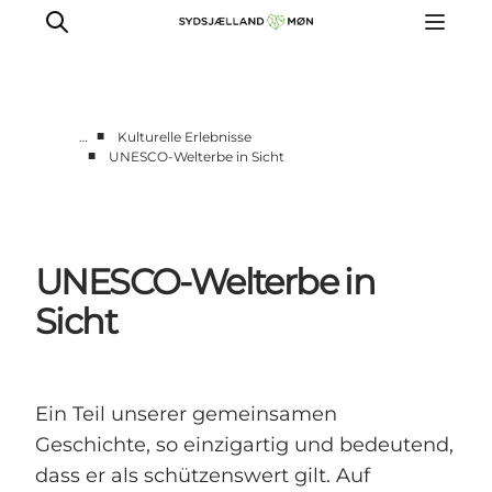
■
…
Kulturelle Erlebnisse
■
UNESCO-Welterbe in Sicht
Erleben
Städte und Orte
Events
UNESCO-Welterbe in
Essen
Unterkunft
Sicht
Reise planen
Ein Teil unserer gemeinsamen
Geschichte, so einzigartig und bedeutend,
dass er als schützenswert gilt. Auf