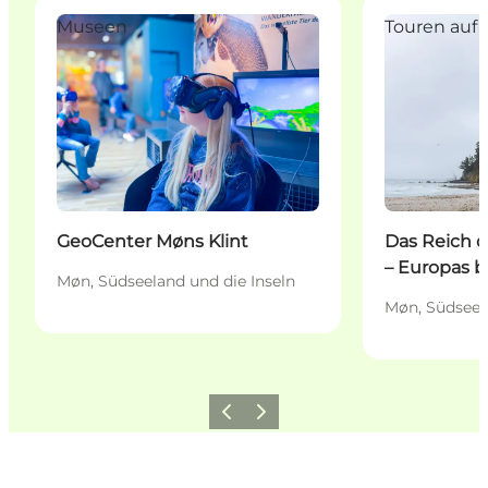
GeoCenter Møns Klint
Das Reich des
Museen
Touren auf 
GeoCenter Møns Klint
Das Reich 
– Europas 
Møn, Südseeland und die Inseln
Møn, Südseel
Zurück
Weiter