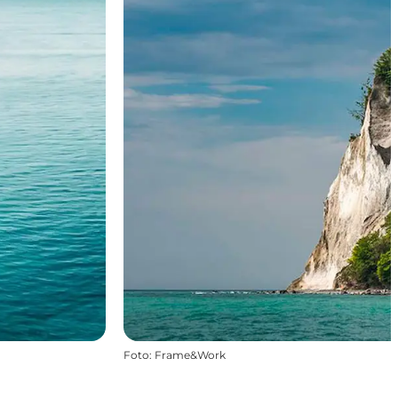
Foto
:
Frame&Work