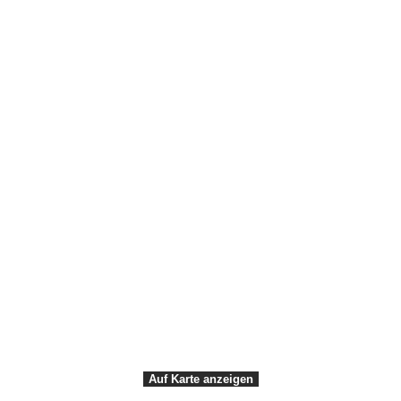
Bilddatenbank
Newsletter Beruf
Presse
Über Visit Südseeland & Møn
Die Region erkunden
Næstved
Møn
Faxe
Stevns
Auf Karte anzeigen
VisitDenmark ©
2026