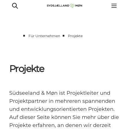
■
■
Für Unternehmen
Projekte
Für Tourismusakteure
Presse
Projekte
Projekte
Bilddatenbank
Newsletters
Südseeland & Møn ist Projektleiter und
Projektpartner in mehreren spannenden
und entwicklungsorientierten Projekten.
Auf dieser Seite können Sie mehr über die
Projekte erfahren, an denen wir derzeit