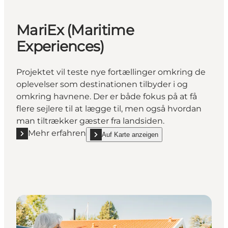
MariEx (Maritime
Experiences)
Projektet vil teste nye fortællinger omkring de
oplevelser som destinationen tilbyder i og
omkring havnene. Der er både fokus på at få
flere sejlere til at lægge til, men også hvordan
man tiltrækker gæster fra landsiden.
Mehr erfahren
Auf Karte anzeigen
Mehr erfahren "MariEx (Maritime Experiences)"
show MariEx (Maritime Experiences) on_map