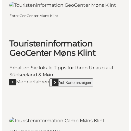
Foto
:
GeoCenter Møns Klint
Touristeninformation
GeoCenter Møns Klint
Erhalten Sie lokale Tipps für Ihren Urlaub auf
Südseeland & Møn
Mehr erfahren
Auf Karte anzeigen
Mehr erfahren "Touristeninformation GeoCenter Møn
show Touristeninformation GeoCenter Møns Kl