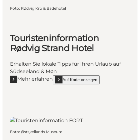
Foto
:
Rødvig Kro & Badehotel
Touristeninformation
Rødvig Strand Hotel
Erhalten Sie lokale Tipps für Ihren Urlaub auf
Südseeland & Møn
Mehr erfahren
Auf Karte anzeigen
Mehr erfahren "Touristeninformation Rødvig Strand 
show Touristeninformation Rødvig Strand Hot
Foto
:
Østsjællands Museum