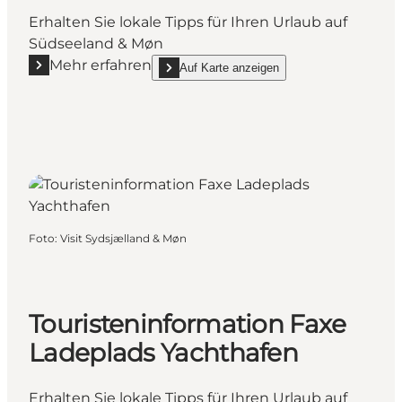
Erhalten Sie lokale Tipps für Ihren Urlaub auf
Südseeland & Møn
Mehr erfahren
Auf Karte anzeigen
Mehr erfahren "Touristeninformation Slangerupgaar
show Touristeninformation Slangerupgaard on
Foto
:
Visit Sydsjælland & Møn
Touristeninformation Faxe
Ladeplads Yachthafen
Erhalten Sie lokale Tipps für Ihren Urlaub auf