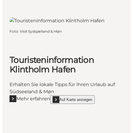
Foto
:
Visit Sydsjælland & Møn
Touristeninformation
Klintholm Hafen
Erhalten Sie lokale Tipps für Ihren Urlaub auf
Südseeland & Møn
Mehr erfahren
Auf Karte anzeigen
Mehr erfahren "Touristeninformation Klintholm Haf
show Touristeninformation Klintholm Hafen o