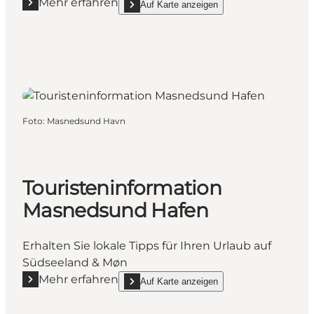
Mehr erfahren
Auf Karte anzeigen
Mehr erfahren "Touristeninformation Dänemarks B
show Touristeninformation Dänemarks Brugen
Foto
:
Masnedsund Havn
Touristeninformation
Masnedsund Hafen
Erhalten Sie lokale Tipps für Ihren Urlaub auf
Südseeland & Møn
Mehr erfahren
Auf Karte anzeigen
Mehr erfahren "Touristeninformation Masnedsund H
show Touristeninformation Masnedsund Hafen