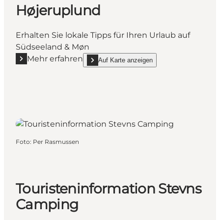
Højeruplund
Erhalten Sie lokale Tipps für Ihren Urlaub auf
Südseeland & Møn
Mehr erfahren
Auf Karte anzeigen
Mehr erfahren "Touristeninformation Højeruplund"
show Touristeninformation Højeruplund on_ma
Foto
:
Per Rasmussen
Touristeninformation Stevns
Camping