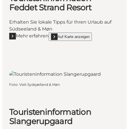
Feddet Strand Resort
Erhalten Sie lokale Tipps für Ihren Urlaub auf
Südseeland & Møn
Mehr erfahren
Auf Karte anzeigen
Mehr erfahren "Touristeninformation Feddet Strand
show Touristeninformation Feddet Strand Res
Foto
:
Visit Sydsjælland & Møn
Touristeninformation
Slangerupgaard