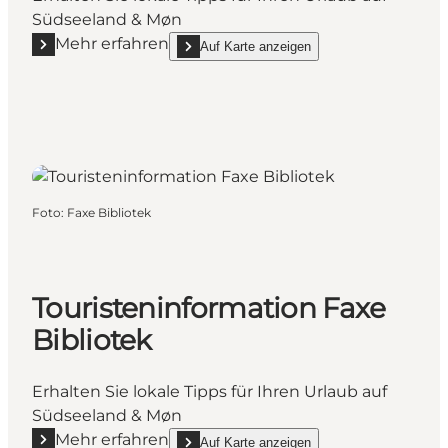
Südseeland & Møn
Mehr erfahren
Auf Karte anzeigen
Mehr erfahren "Touristeninformation Faxe Ladeplad
show Touristeninformation Faxe Ladeplads Ya
Foto
:
Faxe Bibliotek
Touristeninformation Faxe
Bibliotek
Erhalten Sie lokale Tipps für Ihren Urlaub auf
Südseeland & Møn
Mehr erfahren
Auf Karte anzeigen