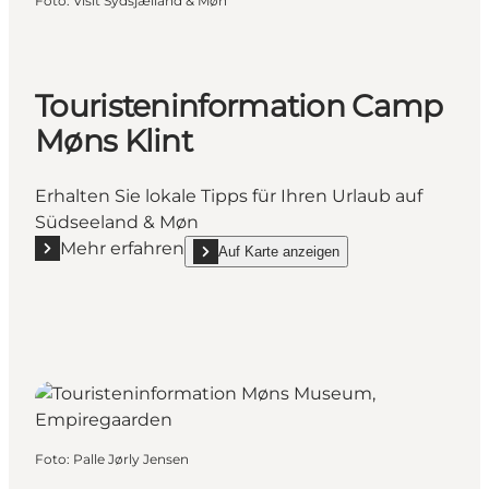
Foto
:
Visit Sydsjælland & Møn
Touristeninformation Camp
Møns Klint
Erhalten Sie lokale Tipps für Ihren Urlaub auf
Südseeland & Møn
Mehr erfahren
Auf Karte anzeigen
Mehr erfahren "Touristeninformation Camp Møns Kli
show Touristeninformation Camp Møns Klint 
Foto
:
Palle Jørly Jensen