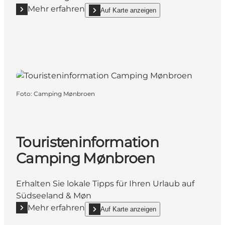
Mehr erfahren
Auf Karte anzeigen
Mehr erfahren "Touristeninformation Kalvehave Haf
show Touristeninformation Kalvehave Hafen 
Foto
:
Camping Mønbroen
Touristeninformation
Camping Mønbroen
Erhalten Sie lokale Tipps für Ihren Urlaub auf
Südseeland & Møn
Mehr erfahren
Auf Karte anzeigen
Mehr erfahren "Touristeninformation Camping Møn
show Touristeninformation Camping Mønbroe