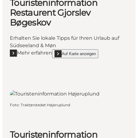
Touristeninformation
Restaurent Gjorslev
Bøgeskov
Erhalten Sie lokale Tipps für Ihren Urlaub auf
Südseeland & Møn
Mehr erfahren
Auf Karte anzeigen
Mehr erfahren "Touristeninformation Restaurent Gj
show Touristeninformation Restaurent Gjorsl
Foto
:
Traktørstedet Højeruplund
Touristeninformation