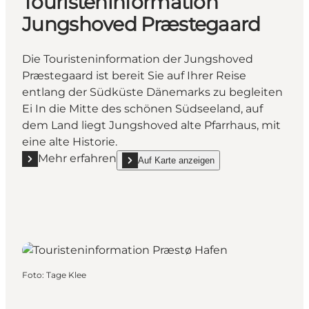
Touristeninformation
Jungshoved Præstegaard
Die Touristeninformation der Jungshoved
Præstegaard ist bereit Sie auf Ihrer Reise
entlang der Südküste Dänemarks zu begleiten
Ei In die Mitte des schönen Südseeland, auf
dem Land liegt Jungshoved alte Pfarrhaus, mit
eine alte Historie.
Mehr erfahren
Auf Karte anzeigen
Mehr erfahren "Touristeninformation Jungshoved P
show Touristeninformation Jungshoved Præst
Foto
:
Tage Klee