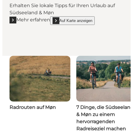
Erhalten Sie lokale Tipps für Ihren Urlaub auf
Südseeland & Møn
Mehr erfahren
Auf Karte anzeigen
Mehr erfahren "Touristeninformation Stevns Campi
show Touristeninformation Stevns Camping o
Radrouten auf Møn
7 Dinge, die Südseelan
& Møn zu einem
hervorragenden
Radreiseziel machen