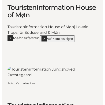
Touristeninformation House
of Møn
Touristeninformation House of Møn| Lokale
Tipps für Südseeland & Møn
Mehr erfahren
Auf Karte anzeigen
Mehr erfahren "Touristeninformation House of Møn"
show Touristeninformation House of Møn on_
Foto
:
Katharina Lea