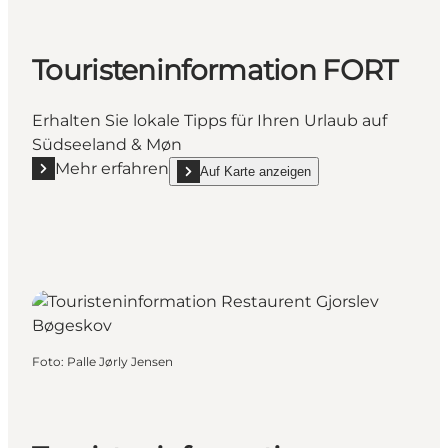
Touristeninformation FORT
Erhalten Sie lokale Tipps für Ihren Urlaub auf
Südseeland & Møn
Mehr erfahren
Auf Karte anzeigen
Mehr erfahren "Touristeninformation FORT"
show Touristeninformation FORT on_map
Foto
:
Palle Jørly Jensen