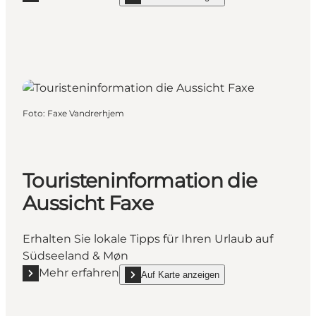
Mehr erfahren "Touristeninformation Faxe Bibliotek"
show Touristeninformation Faxe Bibliotek on_
Foto
:
Faxe Vandrerhjem
Touristeninformation die
Aussicht Faxe
Erhalten Sie lokale Tipps für Ihren Urlaub auf
Südseeland & Møn
Mehr erfahren
Auf Karte anzeigen
Mehr erfahren "Touristeninformation die Aussicht F
show Touristeninformation die Aussicht Faxe