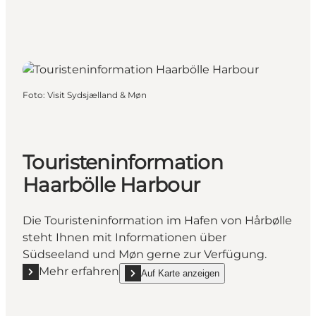
Foto
:
Visit Sydsjælland & Møn
Touristeninformation
Haarbölle Harbour
Die Touristeninformation im Hafen von Hårbølle
steht Ihnen mit Informationen über
Südseeland und Møn gerne zur Verfügung.
Mehr erfahren
Auf Karte anzeigen
Mehr erfahren "Touristeninformation Haarbölle Harb
show Touristeninformation Haarbölle Harbour 