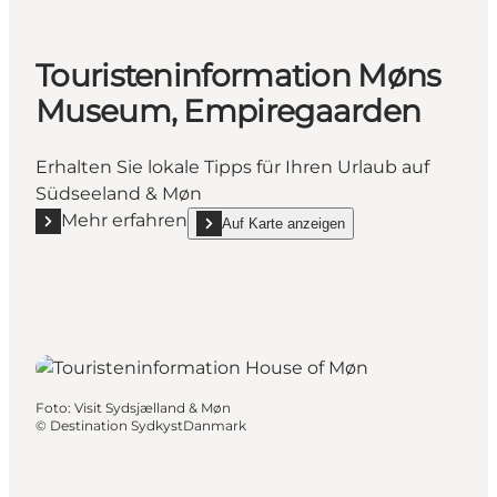
Touristeninformation Møns
Museum, Empiregaarden
Erhalten Sie lokale Tipps für Ihren Urlaub auf
Südseeland & Møn
Mehr erfahren
Auf Karte anzeigen
Mehr erfahren "Touristeninformation Møns Museum
show Touristeninformation Møns Museum, Em
Foto
:
Visit Sydsjælland & Møn
©
Destination SydkystDanmark