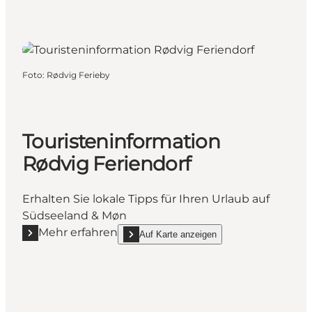
Foto
:
Rødvig Ferieby
Touristeninformation
Rødvig Feriendorf
Erhalten Sie lokale Tipps für Ihren Urlaub auf
Südseeland & Møn
Mehr erfahren
Auf Karte anzeigen
Mehr erfahren "Touristeninformation Rødvig Feriend
show Touristeninformation Rødvig Feriendorf 