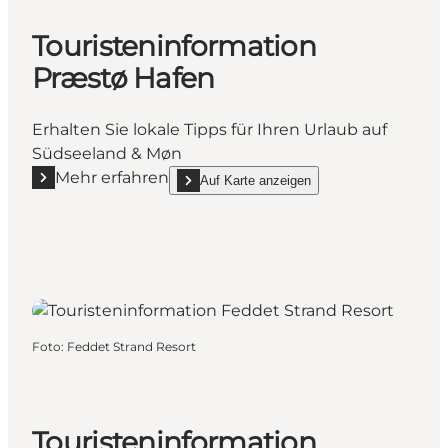
Touristeninformation
Præstø Hafen
Erhalten Sie lokale Tipps für Ihren Urlaub auf
Südseeland & Møn
Mehr erfahren
Auf Karte anzeigen
Mehr erfahren "Touristeninformation Præstø Hafen"
show Touristeninformation Præstø Hafen on_
Foto
:
Feddet Strand Resort
Touristeninformation