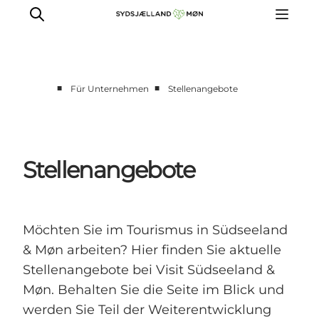
■
■
Für Unternehmen
Stellenangebote
Für Tourismusakteure
Presse
Projekte
Stellenangebote
Bilddatenbank
Newsletters
Möchten Sie im Tourismus in Südseeland
& Møn arbeiten? Hier finden Sie aktuelle
Stellenangebote bei Visit Südseeland &
Møn. Behalten Sie die Seite im Blick und
werden Sie Teil der Weiterentwicklung