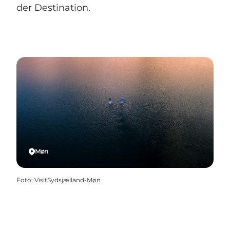
der Destination.
Møn
Foto
:
VisitSydsjælland-Møn