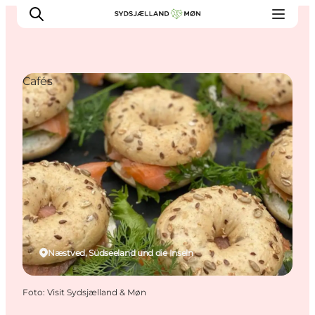
Cafés
Erleben
Städte und Orte
Events
Essen
Unterkunft
Reise planen
Næstved, Südseeland und die Inseln
Foto
:
Visit Sydsjælland & Møn