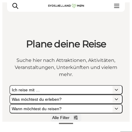
Plane deine Reise
Erleben
Städte und Orte
Suche hier nach Attraktionen, Aktivitäten,
Events
Veranstaltungen, Unterkünften und vielem
Essen
mehr.
Unterkunft
Ich reise mit …
Reise planen
Was möchtest du erleben?
Wann möchtest du reisen?
Alle Filter