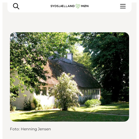
Museen
Erleben
Städte und Orte
Events
Essen
Unterkunft
Reise planen
Foto
:
Henning Jensen