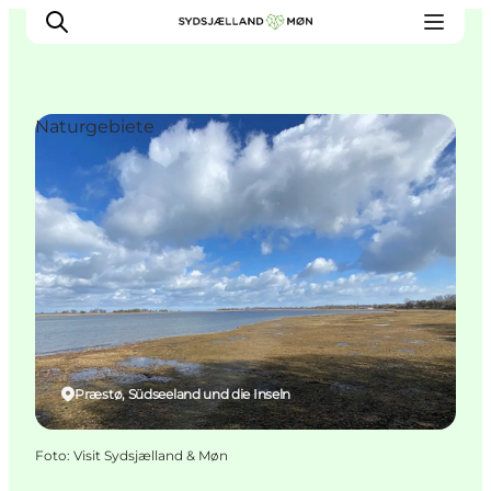
Naturgebiete
Erleben
Städte und Orte
Events
Essen
Unterkunft
Reise planen
Præstø, Südseeland und die Inseln
Foto
:
Visit Sydsjælland & Møn