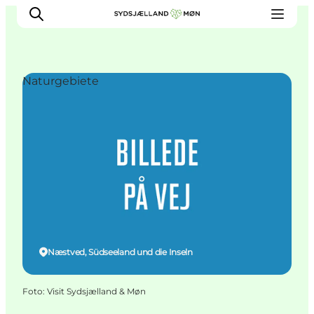
Naturgebiete
Erleben
Städte und Orte
Events
Essen
Unterkunft
Reise planen
Næstved, Südseeland und die Inseln
Foto
:
Visit Sydsjælland & Møn