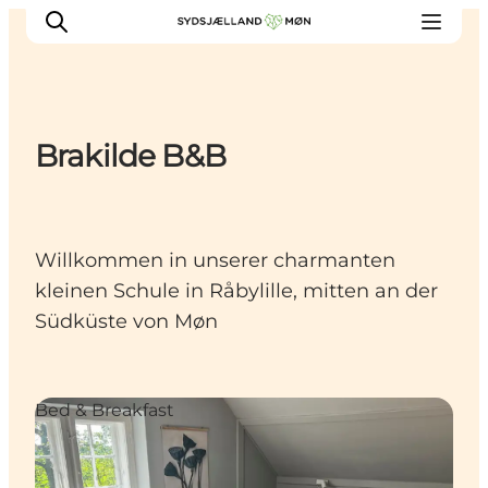
Brakilde B&B
Erleben
Städte und Orte
Events
Willkommen in unserer charmanten
Essen
kleinen Schule in Råbylille, mitten an der
Unterkunft
Südküste von Møn
Reise planen
Bed & Breakfast