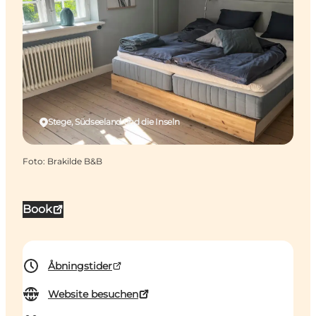
Stege, Südseeland und die Inseln
Foto
:
Brakilde B&B
Book
Åbningstider
Website besuchen