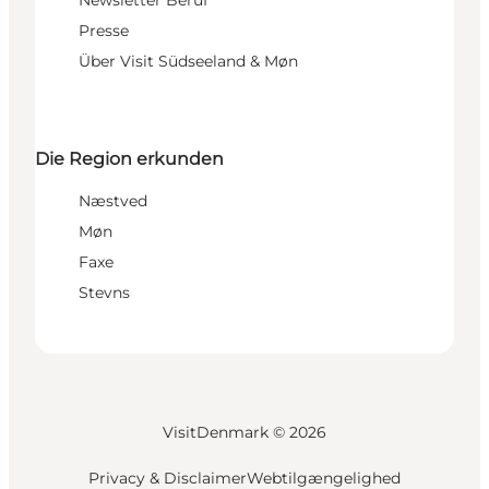
Newsletter Beruf
Presse
Über Visit Südseeland & Møn
Die Region erkunden
Næstved
Møn
Faxe
Stevns
VisitDenmark ©
2026
Privacy & Disclaimer
Webtilgængelighed