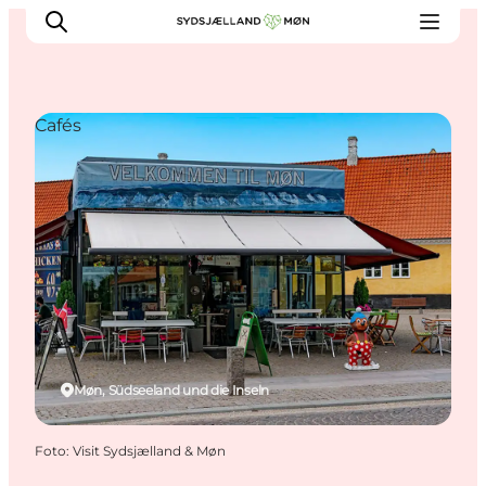
Cafés
Erleben
Städte und Orte
Events
Essen
Unterkunft
Reise planen
Møn, Südseeland und die Inseln
Foto
:
Visit Sydsjælland & Møn