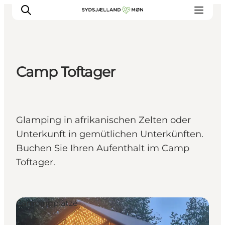
Camp Toftager
Erleben
Städte und Orte
Events
Glamping in afrikanischen Zelten oder
Essen
Unterkunft in gemütlichen Unterkünften.
Unterkunft
Buchen Sie Ihren Aufenthalt im Camp
Reise planen
Toftager.
Campingplätze