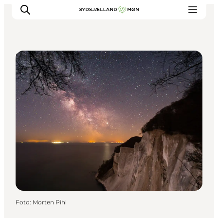
Sightseeing und Führungen
Erleben
Städte und Orte
Events
Essen
Unterkunft
Reise planen
Foto
:
Morten Pihl