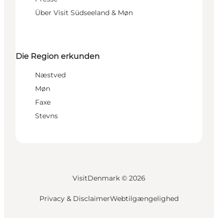
Über Visit Südseeland & Møn
Die Region erkunden
Næstved
Møn
Faxe
Stevns
VisitDenmark ©
2026
Privacy & Disclaimer
Webtilgængelighed