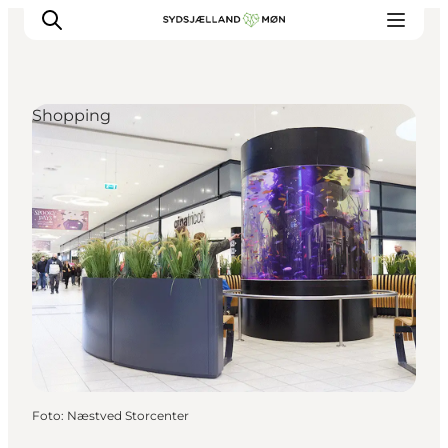
Shopping
Erleben
Städte und Orte
Events
Essen
Unterkunft
Reise planen
Foto
:
Næstved Storcenter