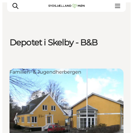
Depotet i Skelby - B&B
Erleben
Städte und Orte
Events
Familien- & Jugendherbergen
Essen
Unterkunft
Reise planen