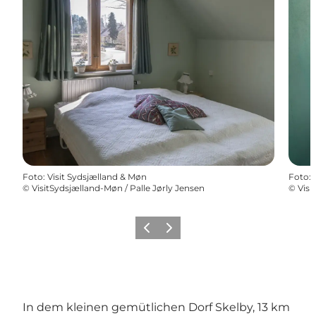
Foto
:
Visit Sydsjælland & Møn
Foto
:
©
VisitSydsjælland-Møn / Palle Jørly Jensen
©
Visi
Zurück
Weiter
In dem kleinen gemütlichen Dorf Skelby, 13 km