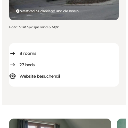
Næstved, Südseeland und die Inseln
Foto
:
Visit Sydsjælland & Møn
8
rooms
27
beds
Website besuchen