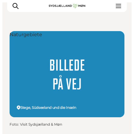
Naturgebiete
Erleben
Städte und Orte
Events
Essen
Unterkunft
Reise planen
Stege, Südseeland und die Inseln
Foto
:
Visit Sydsjælland & Møn