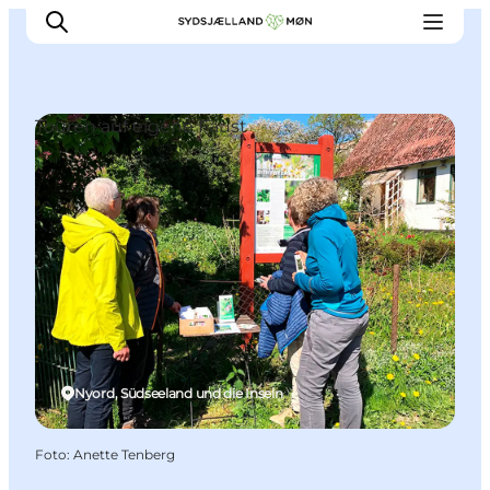
Touren auf eigene Faust
Erleben
Städte und Orte
Events
Essen
Unterkunft
Reise planen
Nyord, Südseeland und die Inseln
Foto
:
Anette Tenberg