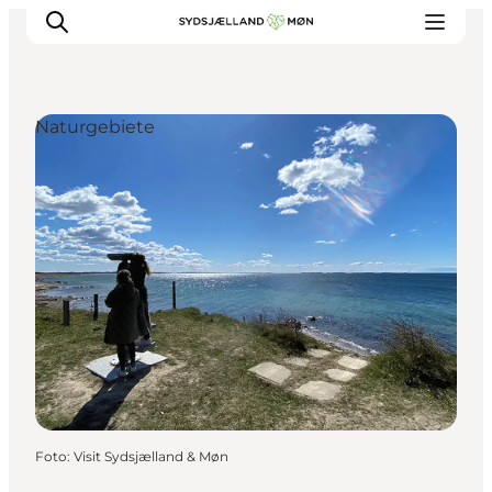
Naturgebiete
Erleben
Städte und Orte
Events
Essen
Unterkunft
Reise planen
Foto
:
Visit Sydsjælland & Møn