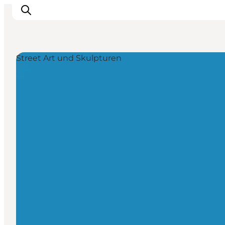
Street Art und Skulpturen
Erleben
Städte und Orte
Events
Essen
Unterkunft
Reise planen