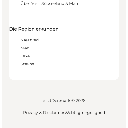
Über Visit Südseeland & Møn
Die Region erkunden
Næstved
Møn
Faxe
Stevns
VisitDenmark ©
2026
Privacy & Disclaimer
Webtilgængelighed