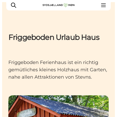
Friggeboden Urlaub Haus
Erleben
Städte und Orte
Events
Friggeboden Ferienhaus ist ein richtig
Essen
gemütliches kleines Holzhaus mit Garten,
Unterkunft
nahe allen Attraktionen von Stevns.
Reise planen
Bed & Breakfast