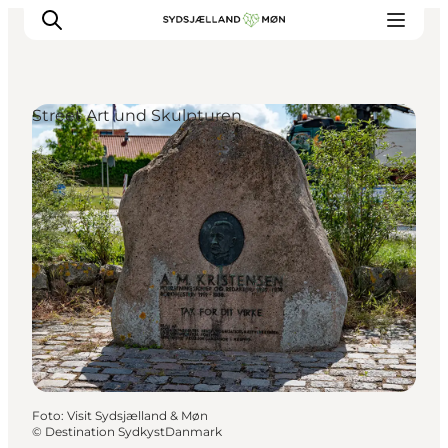
Street Art und Skulpturen
Erleben
Städte und Orte
Events
Essen
Unterkunft
Reise planen
Foto
:
Visit Sydsjælland & Møn
©
Destination SydkystDanmark