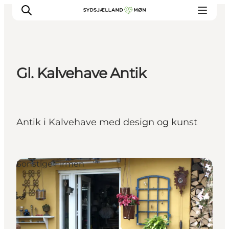
Gl. Kalvehave Antik
Erleben
Städte und Orte
Events
Antik i Kalvehave med design og kunst
Essen
Unterkunft
Reise planen
Sonstige Firmen