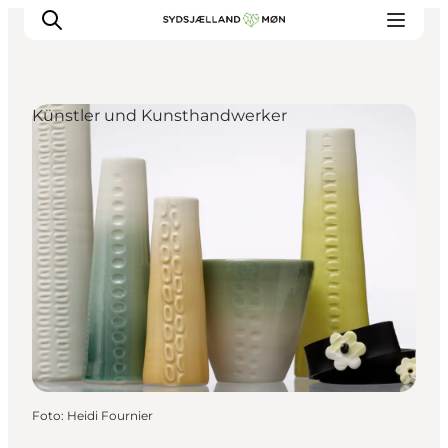
Künstler und Kunsthandwerker
Erleben
Städte und Orte
Events
Essen
Unterkunft
Reise planen
Foto
:
Heidi Fournier