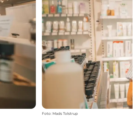
Foto
:
Mads Tolstrup