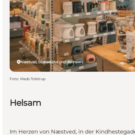
Næstved, Südseeland und die Inseln
Foto
:
Mads Tolstrup
Helsam
Im Herzen von Næstved, in der Kindhestegad