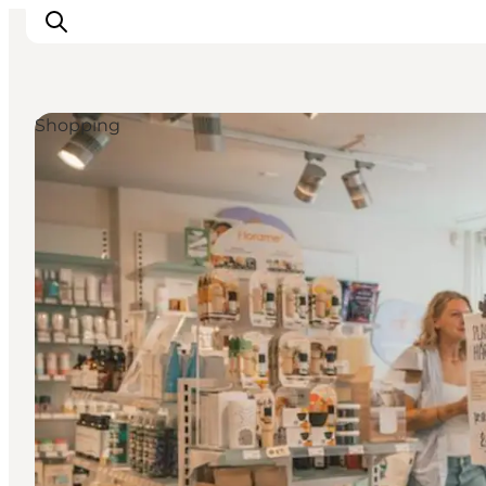
Shopping
Erleben
Städte und Orte
Events
Essen
Unterkunft
Reise planen