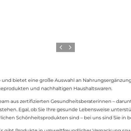
Zurück
Weiter
e und bietet eine große Auswahl an Nahrungsergänzungsm
legeprodukten und nachhaltigen Haushaltswaren.
am aus zertifizierten Gesundheitsberaterinnen – darunte
te stehen. Egal, ob Sie Ihre gesunde Lebensweise unter
lichen Schönheitsprodukten sind – bei uns sind Sie in 
s gibt Produkte in umweltfreundlicher Verpackung sowi