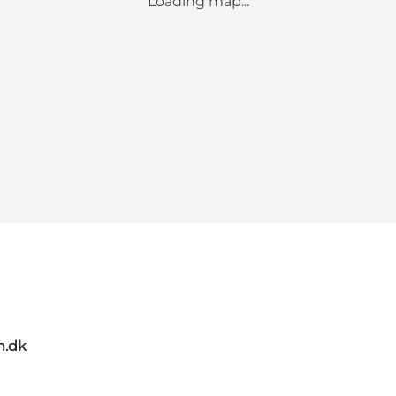
Loading map...
m.dk