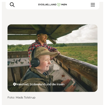
Naturgebiete
Erleben
Städte und Orte
Events
Essen
Unterkunft
Reise planen
Næstved, Südseeland und die Inseln
Foto
:
Mads Tolstrup