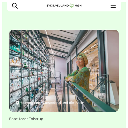
Museen
Erleben
Städte und Orte
Events
Essen
Unterkunft
Reise planen
Holmegaard, Südseeland und die Inseln
Foto
:
Mads Tolstrup