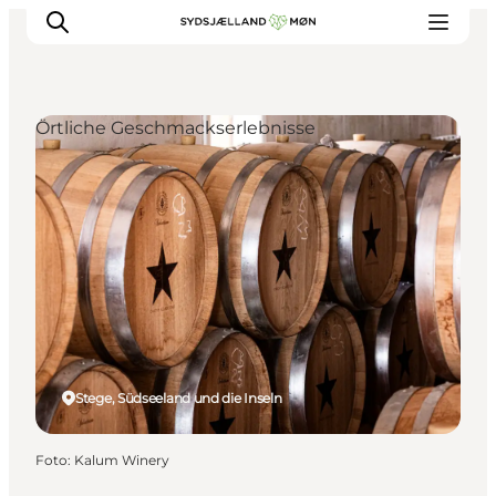
Örtliche Geschmackserlebnisse
Erleben
Städte und Orte
Events
Essen
Unterkunft
Reise planen
Stege, Südseeland und die Inseln
Foto
:
Kalum Winery